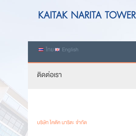
ไทย
English
ติดต่อเรา
บริษัท ไคตัค นาริตะ จำกัด