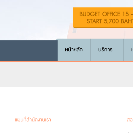
หน้าหลัก
บริการ
แผนที่สำนักงานเรา
สอ