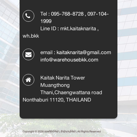
Tel :
095-768-8728
,
097-104-
1999
Line ID : mkt.kaitaknarita ,
wh.bkk
email :
kaitaknarita@gmail.com
info@warehousebkk.com
Kaitak Narita Tower
Muangthong
Thani,Chaengwattana road
Nonthaburi 11120, THAILAND
Copyright © 2026 ออฟฟิศให้เช่า, สำนักงานให้เช่า. All Rights Reserved