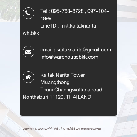
Tel :
095-768-8728
,
097-104-
1999
Line ID : mkt.kaitaknarita ,
wh.bkk
email :
kaitaknarita@gmail.com
info@warehousebkk.com
Kaitak Narita Tower
Muangthong
Thani,Chaengwattana road
Nonthaburi 11120, THAILAND
Copyright © 2026 ออฟฟิศให้เช่า, สำนักงานให้เช่า. All Rights Reserved