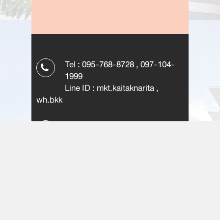
Tel :
095-768-8728
,
097-104-
1999
Line ID : mkt.kaitaknarita ,
wh.bkk
email :
kaitaknarita@gmail.com
info@warehousebkk.com
Kaitak Narita Tower
Muangthong
Thani,Chaengwattana road
Nonthaburi 11120, THAILAND