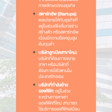
ภาพลักษณ์ของธุรกิจ
สตาร์ทอัพ (Startups):
ตอบโจทย์ให้กับธุรกิจที่
อยู่ในช่วงเพิ่งเริ่มก่อร่าง
สร้างตัว หรือสตาร์ทอัพ
เนื่องมีความยืดหยุ่นสูง
ต้นทุนต่ำ
บริษัทลูกเปิดสาขาใหม่:
บริษัทที่ต้องการขยาย
สาขา หรือบริษัทที่
ต้องการมีตัวแทนใน
ประเทศไทยเอง
บริษัทที่กำลังย้าย
ออฟฟิศ:
อยู่ในช่วง
ระหว่างการหาเช่า
ออฟฟิศที่ใหม่ สามารถ
ใช้บริการออฟฟิศเสมือน